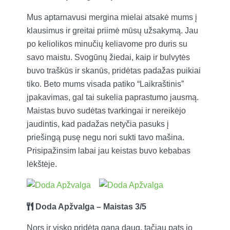
Mus aptarnavusi mergina mielai atsakė mums į
klausimus ir greitai priimė mūsų užsakymą. Jau
po keliolikos minučių keliavome pro duris su
savo maistu. Svogūnų žiedai, kaip ir bulvytės
buvo traškūs ir skanūs, pridėtas padažas puikiai
tiko. Beto mums visada patiko “Laikraštinis”
įpakavimas, gal tai sukelia paprastumo jausmą.
Maistas buvo sudėtas tvarkingai ir nereikėjo
jaudintis, kad padažas netyčia pasuks į
priešingą pusę negu nori sukti tavo mašina.
Prisipažinsim labai jau keistas buvo kebabas
lėkštėje.
Doda Apžvalga
– Maistas 3/5
Nors ir visko pridėta gana daug, tačiau pats jo