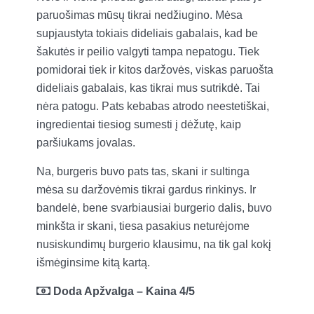
paruošimas mūsų tikrai nedžiugino. Mėsa
supjaustyta tokiais dideliais gabalais, kad be
šakutės ir peilio valgyti tampa nepatogu. Tiek
pomidorai tiek ir kitos daržovės, viskas paruošta
dideliais gabalais, kas tikrai mus sutrikdė. Tai
nėra patogu. Pats kebabas atrodo neestetiškai,
ingredientai tiesiog sumesti į dėžutę, kaip
paršiukams jovalas.
Na, burgeris buvo pats tas, skani ir sultinga
mėsa su daržovėmis tikrai gardus rinkinys. Ir
bandelė, bene svarbiausiai burgerio dalis, buvo
minkšta ir skani, tiesa pasakius neturėjome
nusiskundimų burgerio klausimu, na tik gal kokį
išmėginsime kitą kartą.
Doda Apžvalga
– Kaina 4/5