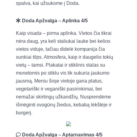
spalva, kai užsukome į Doda.
Doda Apžvalga – Aplinka 4/5
Kaip visada – pirma aplinka. Vietos čia tikrai
nėra daug, yra keli staliukai lauke bei kelios
vietos viduje, tačiau didelė kompanija čia
sunkiai tilps. Atmosfera, kaip ir daugelio tokių
vietų – tamsi. Plakatai ir stiklinis stalas su
monetomis po stiklu vis tik sukuria jaukumo
jausmą. Meniu šioje vietoje gana platus,
vegetariški ir veganiški pasirinkimai, bei
nemažai skirtingų užkandžių. Nusprendėme
išmėginti svogūnų žiedus, kebabą lėkštėje ir
burgerį.
Doda Apžvalga
– Aptarnavimas 4/5