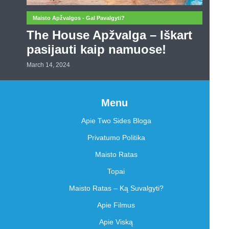
Maisto Apžvalgos - Gal Pavalgyti?
The House Apžvalga – Iškart
pasijauti kaip namuose!
March 14, 2024
Menu
Apie Two Sides Bloga
Privatumo Politika
Maisto Ratas
Topai
Maisto Ratas – Ką Suvalgyti?
Apie Filmus
Apie Viską