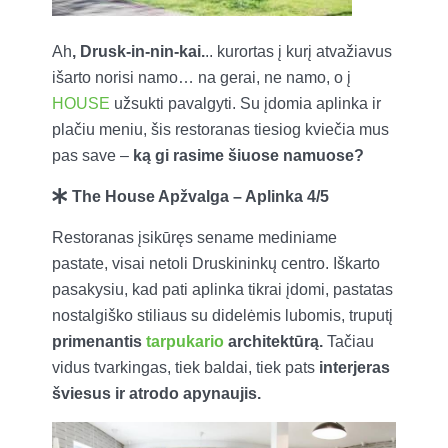
Ah
, Drusk-in-nin-kai.
.. kurortas į kurį atvažiavus
išarto norisi namo… na gerai, ne namo, o į
HOUSE
užsukti pavalgyti. Su įdomia aplinka ir
plačiu meniu, šis restoranas tiesiog kviečia mus
pas save –
ką gi rasime šiuose namuose?
The House Apžvalga – Aplinka 4/5
Restoranas įsikūręs sename mediniame
pastate, visai netoli Druskininkų centro. Iškarto
pasakysiu, kad pati aplinka tikrai įdomi, pastatas
nostalgiško stiliaus su didelėmis lubomis, truputį
primenantis
tarpukario
architektūrą.
Tačiau
vidus tvarkingas, tiek baldai, tiek pats
interjeras
šviesus ir atrodo apynaujis.