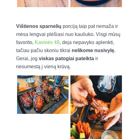
Vištienos sparnelių
porciją taip pat nemaža ir
mėsa lengvai plėšiasi nuo kauliuko. Visgi mūsų
favorito,
Kavinės 49
, deja nepavyko aplenkti,
tačiau pačiu skoniu tikrai
nelikome nusivylę.
Gerai, jog
viskas patogiai pateikta
ir
nesumestą į vieną krūvą.