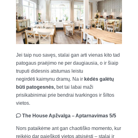
Jei taip nuo savęs, stalai gan arti vienas kito tad
patogaus praėjimo ne per daugiausia, o ir šiaip
truputi didesnis atstumas leistu
negirdėti kaimynu dramų. Na ir
kėdės galėtų
būti patogesnės,
bet tai labai maži
prisikabinimai prie bendrai tvarkingos ir šiltos
vietos.
The House Apžvalga – Aptarnavimas 5/5
Nors pataikėme ant gan chaotiško momento, kur
reikėjo dar paieškoti vietos atsisėsti – stalai ir