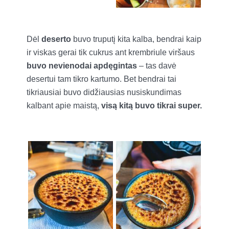
Dėl
deserto
buvo truputį kita kalba, bendrai kaip
ir viskas gerai tik cukrus ant krembriule viršaus
buvo nevienodai apdęgintas
– tas davė
desertui tam tikro kartumo. Bet bendrai tai
tikriausiai buvo didžiausias nusiskundimas
kalbant apie maistą,
visą kitą buvo tikrai super.