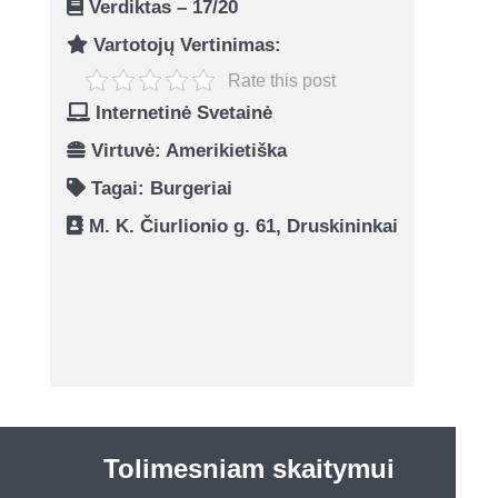
Verdiktas – 17/20
Vartotojų Vertinimas:
Rate this post
Internetinė Svetainė
Virtuvė: Amerikietiška
Tagai:
Burgeriai
M. K. Čiurlionio g. 61, Druskininkai
Tolimesniam skaitymui