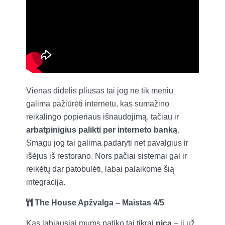
Vienas didelis pliusas tai jog ne tik meniu
galima pažiūrėti internetu, kas sumažino
reikalingo popieriaus išnaudojimą, tačiau ir
arbatpinigius palikti per interneto banką.
Smagu jog tai galima padaryti net pavalgius ir
išėjus iš restorano. Nors pačiai sistemai gal ir
reikėtų dar patobulėti, labai palaikome šią
integracija.
The House Apžvalga – Maistas 4/5
Kas labiausiai mums patiko tai tikrai
pica
– ji už