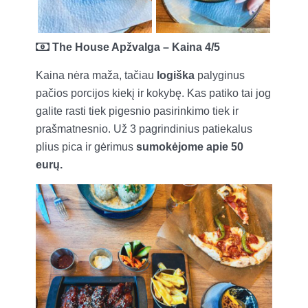
The House Apžvalga – Kaina 4/5
Kaina nėra maža, tačiau
logiška
palyginus
pačios porcijos kiekį ir kokybę. Kas patiko tai jog
galite rasti tiek pigesnio pasirinkimo tiek ir
prašmatnesnio. Už 3 pagrindinius patiekalus
plius pica ir gėrimus
sumokėjome apie 50
eurų.