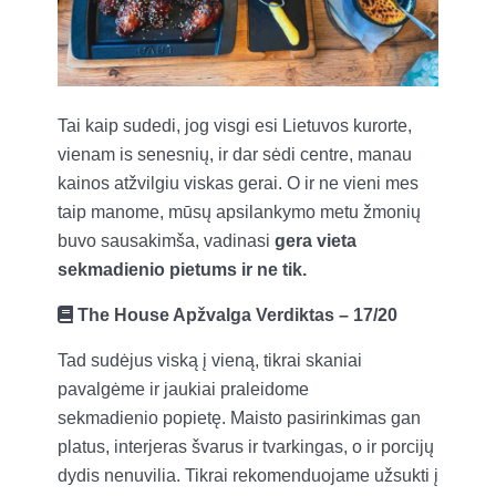
Tai kaip sudedi, jog visgi esi Lietuvos kurorte,
vienam is senesnių, ir dar sėdi centre, manau
kainos atžvilgiu viskas gerai. O ir ne vieni mes
taip manome, mūsų apsilankymo metu žmonių
buvo sausakimša, vadinasi
gera vieta
sekmadienio pietums ir ne tik.
The House Apžvalga Verdiktas – 17/20
Tad sudėjus viską į vieną, tikrai skaniai
pavalgėme ir jaukiai praleidome
sekmadienio popietę. Maisto pasirinkimas gan
platus, interjeras švarus ir tvarkingas, o ir porcijų
dydis nenuvilia. Tikrai rekomenduojame užsukti į