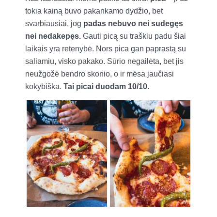
tokia kainą buvo pakankamo dydžio, bet
svarbiausiai, jog
padas nebuvo nei sudegęs
nei nedakepęs.
Gauti picą su traškiu padu šiai
laikais yra retenybė. Nors pica gan paprastą su
saliamiu, visko pakako. Sūrio negailėta, bet jis
neužgožė bendro skonio, o ir mėsa jaučiasi
kokybiška.
Tai picai duodam 10/10.