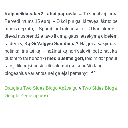
Kaip veikia ratas? Labai paprasta: –
Tu sugalvoji norą, –
Pervedi mums 15 eurų, – O kol pinigai iš tavęs iškrito bent
mums neįkrito, – Spaudi ant rato ir suki… O kai internetiniai
dievai nusprendžia tavo likimą, gausi atsakymą didelėmis
raidėmis,
Ką Gi Valgysi Šiandieną?
Na, jei atsakymas
netinka, (nu tai ką, – nežinai ką nori valgyti, bet žinai, kad
būtent to tai nenori?)
mes būsime geri
, leisim dar pasukt
ratelį, tik neįsijausk, kiti sukimai gali atnešti daug
blogesnius variantus nei galėjai pamanyti. 🙂
Daugiau Two Sides Blogo Apžvalgų
//
Two Sides Blogas
Google Žemėlapiuose