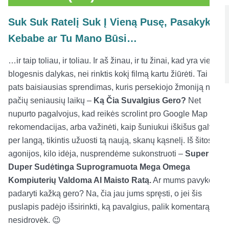
Suk Suk Ratelį Suk Į Vieną Pusę, Pasakyk
Kebabe ar Tu Mano Būsi…
…ir taip toliau, ir toliau. Ir aš žinau, ir tu žinai, kad yra vienas
blogesnis dalykas, nei rinktis kokį filmą kartu žiūrėti. Tai yra
pats baisiausias sprendimas, kuris persekiojo žmoniją nuo
pačių seniausių laikų –
Ką Čia Suvalgius Gero?
Net
nupurto pagalvojus, kad reikės scrolint pro Google Map
rekomendacijas, arba važinėti, kaip šuniukui iškišus galvą
per langą, tikintis užuosti tą naują, skanų kąsnelį. Iš šitos
agonijos, kilo idėja, nusprendėme sukonstruoti –
Super
Duper Sudėtinga Suprogramuota Mega Omega
Kompiuterių Valdoma AI Maisto Ratą.
Ar mums pavyko
padaryti kažką gero? Na, čia jau jums spręsti, o jei šis
puslapis padėjo išsirinkti, ką pavalgius, palik komentarą,
nesidrovėk. 😉