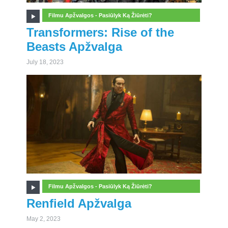
Filmu Apžvalgos - Pasiūlyk Ką Žiūrėti?
Transformers: Rise of the
Beasts Apžvalga
July 18, 2023
Filmu Apžvalgos - Pasiūlyk Ką Žiūrėti?
Renfield Apžvalga
May 2, 2023