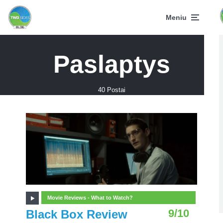
Meniu
Paslaptys
40 Postai
Movie Reviews - What to Watch?
9/10
Black Box Review