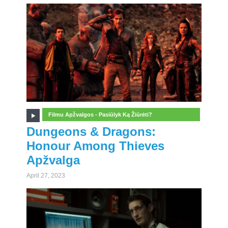
Filmu Apžvalgos - Pasiūlyk Ką Žiūrėti?
Dungeons & Dragons:
Honour Among Thieves
Apžvalga
April 27, 2023