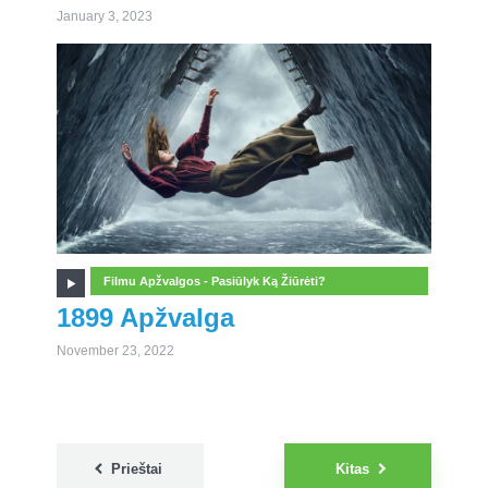
January 3, 2023
Filmu Apžvalgos - Pasiūlyk Ką Žiūrėti?
1899 Apžvalga
November 23, 2022
Posts
Prieštai
Kitas
pagination