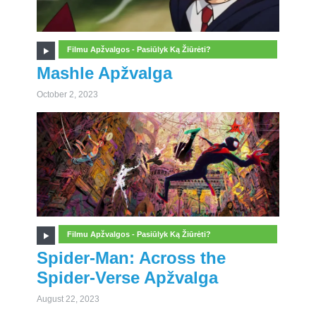
Filmu Apžvalgos - Pasiūlyk Ką Žiūrėti?
Mashle Apžvalga
October 2, 2023
Filmu Apžvalgos - Pasiūlyk Ką Žiūrėti?
Spider-Man: Across the
Spider-Verse Apžvalga
August 22, 2023