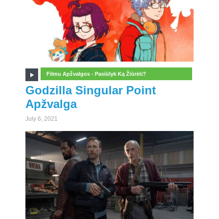
Filmu Apžvalgos - Pasiūlyk Ką Žiūrėti?
Godzilla Singular Point
Apžvalga
July 6, 2021