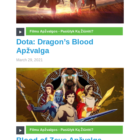
Filmu Apžvalgos - Pasiūlyk Ką Žiūrėti?
Dota: Dragon’s Blood
Apžvalga
March 29, 2021
Filmu Apžvalgos - Pasiūlyk Ką Žiūrėti?