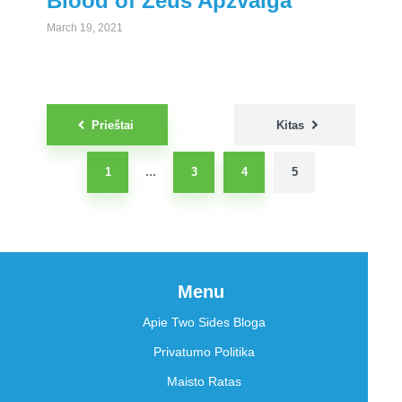
Blood of Zeus Apžvalga
March 19, 2021
Posts
Prieštai
Kitas
pagination
1
3
4
5
…
Menu
Apie Two Sides Bloga
Privatumo Politika
Maisto Ratas