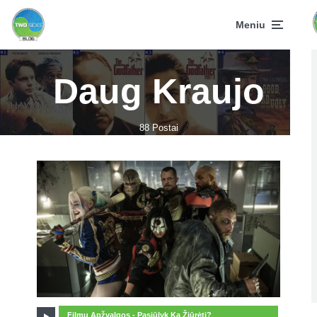
Meniu
Daug Kraujo
88 Postai
Filmu Apžvalgos - Pasiūlyk Ką Žiūrėti?