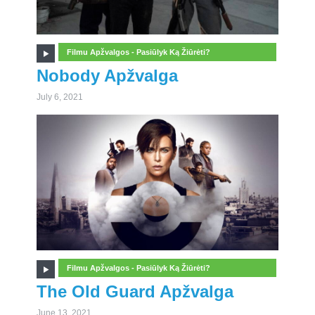
Filmu Apžvalgos - Pasiūlyk Ką Žiūrėti?
Nobody Apžvalga
July 6, 2021
Filmu Apžvalgos - Pasiūlyk Ką Žiūrėti?
The Old Guard Apžvalga
June 13, 2021