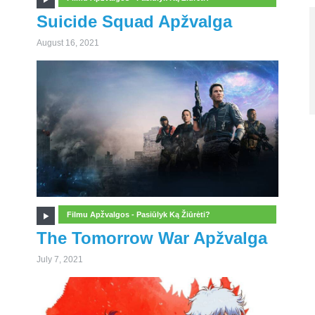
Suicide Squad Apžvalga
August 16, 2021
Filmu Apžvalgos - Pasiūlyk Ką Žiūrėti?
The Tomorrow War Apžvalga
July 7, 2021