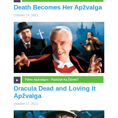
Death Becomes Her Apžvalga
October 24, 2021
Filmu Apžvalgos - Pasiūlyk Ką Žiūrėti?
Dracula Dead and Loving It
Apžvalga
October 17, 2021