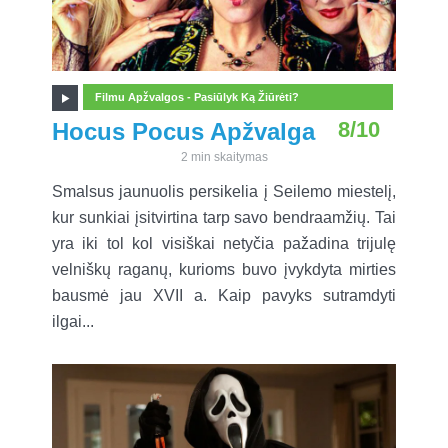
Filmu Apžvalgos - Pasiūlyk Ką Žiūrėti?
8/10
Hocus Pocus Apžvalga
2 min skaitymas
Smalsus jaunuolis persikelia į Seilemo miestelį,
kur sunkiai įsitvirtina tarp savo bendraamžių. Tai
yra iki tol kol visiškai netyčia pažadina trijulę
velniškų raganų, kurioms buvo įvykdyta mirties
bausmė jau XVII a. Kaip pavyks sutramdyti
ilgai...