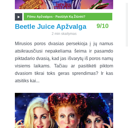
Filmu Apžvalgos - Pasiūlyk Ką Žiūrėti?
9/10
Beetle Juice Apžvalga
2 min skaitymas
Mirusios poros dvasias persekioja į jų namus
atsikrausčiusi nepakeliama šeima ir pasamdo
piktadario dvasią, kad jas išvarytų iš poros namų
visiems laikams. Tačiau ar pasitikėti piktom
dvasiom tikrai toks geras sprendimas? Ir kas
atsitiks kai...