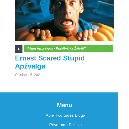
Filmu Apžvalgos - Pasiūlyk Ką Žiūrėti?
Ernest Scared Stupid
Apžvalga
October 16, 2021
Menu
Apie Two Sides Bloga
Privatumo Politika