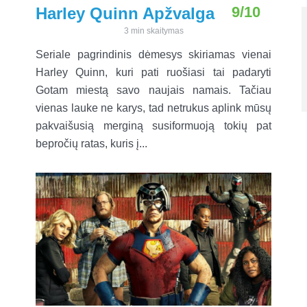
9/10
Harley Quinn Apžvalga
3 min skaitymas
Seriale pagrindinis dėmesys skiriamas vienai
Harley Quinn, kuri pati ruošiasi tai padaryti
Gotam miestą savo naujais namais. Tačiau
vienas lauke ne karys, tad netrukus aplink mūsų
pakvaišusią merginą susiformuoją tokių pat
bepročių ratas, kuris į...