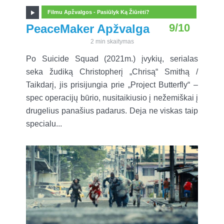
Filmu Apžvalgos - Pasiūlyk Ką Žiūrėti?
9/10
PeaceMaker Apžvalga
2 min skaitymas
Po Suicide Squad (2021m.) įvykių, serialas
seka žudiką Christopherį „Chrisą“ Smithą /
Taikdarį, jis prisijungia prie „Project Butterfly“ –
spec operacijų būrio, nusitaikiusio į nežemiškai į
drugelius panašius padarus. Deja ne viskas taip
specialu...