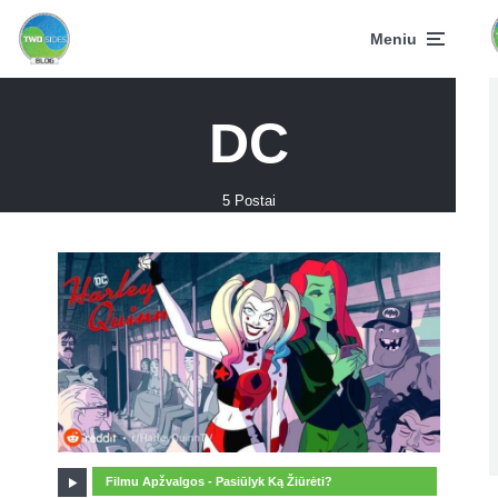
Meniu
DC
5 Postai
Filmu Apžvalgos - Pasiūlyk Ką Žiūrėti?