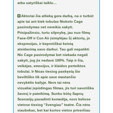
arba satyriškai taiklu…
Aktoriai čia atlieką gera darbą, na o turbūt
apie tai ant kiek tobulas Nickolo Cage
pasirodymas net nereikia sakyti.
Prisipažinsiu, turiu silpnybę, jau nuo filmų
Face-Off ir Con Air įsimylėjau šį aktorių, jo
ekspresijas, ir beprotiškai keistą
atsidavimą savo darbui. Tau gali nepatikti
Nic Cage pasirodymai bet niekada negali
sakyti, jog jis nedavė 100%. Taip ir čia,
veikėjas, emocijos, ir klaidos perteiktos
tobulai. Ir Nicas tiesiog paskęstą šio
beviltiško tik apie save mastančio
nevykėlio kailyje. Nors tai nėra
vizualiai įspūdingas filmas, jis turi savotiška
žavesį ir pateikimą. Sunku būtų Sapnų
Scenarijų pavadinti komedija, nors keliose
vietose tiesiog “žvengiau” teatre. Čia nėra
siaubekas, bet kai kurios vietos priverčiau