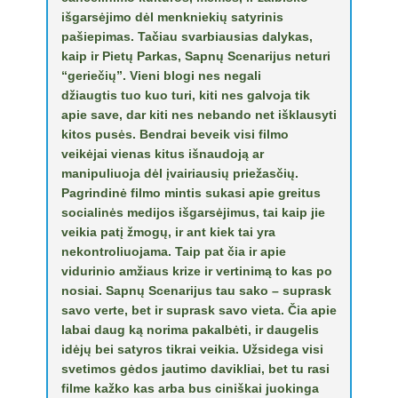
išgarsėjimo dėl menkniekių satyrinis
pašiepimas. Tačiau svarbiausias dalykas,
kaip ir Pietų Parkas, Sapnų Scenarijus neturi
“geriečių”. Vieni blogi nes negali
džiaugtis tuo kuo turi, kiti nes galvoja tik
apie save, dar kiti nes nebando net išklausyti
kitos pusės. Bendrai beveik visi filmo
veikėjai vienas kitus išnaudoją ar
manipuliuoja dėl įvairiausių priežasčių.
Pagrindinė filmo mintis sukasi apie greitus
socialinės medijos išgarsėjimus, tai kaip jie
veikia patį žmogų, ir ant kiek tai yra
nekontroliuojama. Taip pat čia ir apie
vidurinio amžiaus krize ir vertinimą to kas po
nosiai. Sapnų Scenarijus tau sako – suprask
savo verte, bet ir suprask savo vieta. Čia apie
labai daug ką norima pakalbėti, ir daugelis
idėjų bei satyros tikrai veikia. Užsidega visi
svetimos gėdos jautimo davikliai, bet tu rasi
filme kažko kas arba bus ciniškai juokinga