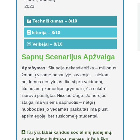
2023
Techniškumas – 8/10
Istorija – 8/10
Veikėjai – 8/10
Sapnų Scenarijus Apžvalga
Aprašymas:
Situacija nekasdieniška – milijonus
žmonių visame pasaulyje suvienija… niekam
neįdomus dėstytojas. Itin stiprų vaidmenį,
tituluojamą komedijos grynuoliu, čia sukūrė
žiūrovų pasiilgtas Nicolas Cage. Jo herojus
staiga ima visiems sapnuotis – netgi į
nuobodžias jo vedamas paskaitas ima plūsti
apsimiegoję, bet susidomėję studentai.
Tai yra labai kandus socialinių judėjimų,
cancelinimo kultūros, memes, ir žaibiško