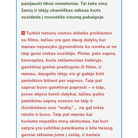
pasijausti tikrai nemaloniai. Tai toks visų
žanrų ir idėjų chaotiškas miksas kuris
susideda į nuoseklia visumą pabaigoje.
Turbūt neturiu vienos didelės problemos
su filmu, tačiau yra gan daug dalykų kur
manau nepavyko įgyvendinto ko norėta ar ne
taip gerai viskas susidėjo. Pirma, pats sapnų
konceptas, kuris reklamuotas traleryje,
ganėtinai greitai pradingsta iš filmo, ir
manau, daugelis idėjų vis gi galėjo būti
perteiktos būtent per sapnus. Taip pat
sapnai buvo ganėtinai paprasti – o taip,
juose dėjosi keisti dalykai, tačiau pačiu
pateikimu sapnų scenos ne taip ir
išsiskirdavo nuo “realių”… na gal tokia
mintis ir buvo. Taip pat manau kai
kuriems nepatiks tonų skirtumas, kai kuri
satyra yra subtiliai pateikiama o kita tiesiog
garsiai rėkiama jums į veidą, ir kartais