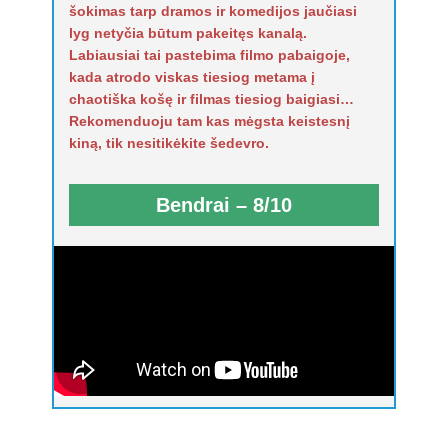
šokimas tarp dramos ir komedijos jaučiasi
lyg netyčia būtum pakeitęs kanalą.
Labiausiai tai pastebima filmo pabaigoje,
kada atrodo viskas tiesiog metama į
chaotiška košę ir filmas tiesiog baigiasi…
Rekomenduoju tam kas mėgsta keistesnį
kiną, tik nesitikėkite šedevro.
Bendrai – 8/10