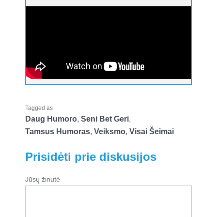
Tagged as
Daug Humoro
,
Seni Bet Geri
,
Tamsus Humoras
,
Veiksmo
,
Visai Šeimai
Prisidėti prie diskusijos
Jūsų žinutė