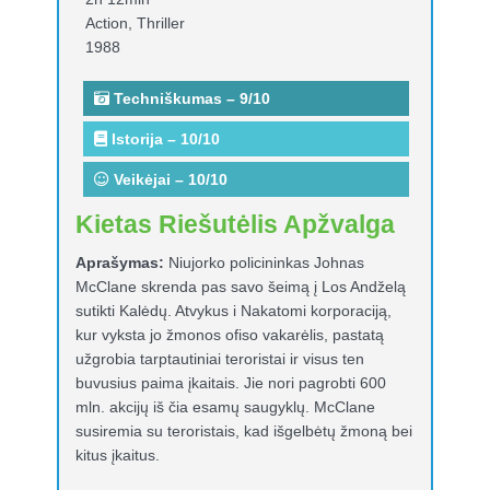
Action, Thriller
1988
Techniškumas – 9/10
Istorija – 10/10
Veikėjai – 10/10
Kietas Riešutėlis Apžvalga
Aprašymas:
Niujorko policininkas Johnas
McClane skrenda pas savo šeimą į Los Andželą
sutikti Kalėdų. Atvykus i Nakatomi korporaciją,
kur vyksta jo žmonos ofiso vakarėlis, pastatą
užgrobia tarptautiniai teroristai ir visus ten
buvusius paima įkaitais. Jie nori pagrobti 600
mln. akcijų iš čia esamų saugyklų. McClane
susiremia su teroristais, kad išgelbėtų žmoną bei
kitus įkaitus.