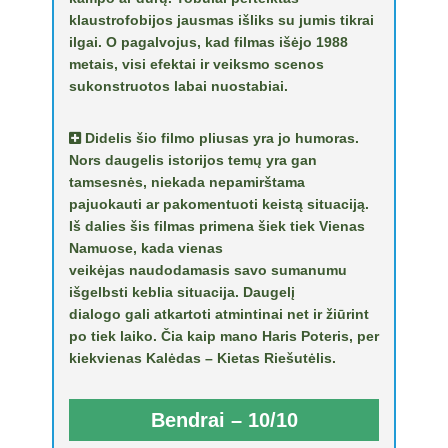
klaustrofobijos jausmas išliks su jumis tikrai
ilgai. O pagalvojus, kad filmas išėjo 1988
metais, visi efektai ir veiksmo scenos
sukonstruotos labai nuostabiai.
Didelis šio filmo pliusas yra jo humoras.
Nors daugelis istorijos temų yra gan
tamsesnės, niekada nepamirštama
pajuokauti ar pakomentuoti keistą situaciją.
Iš dalies šis filmas primena šiek tiek Vienas
Namuose, kada vienas
veikėjas naudodamasis savo sumanumu
išgelbsti keblia situacija. Daugelį
dialogo gali atkartoti atmintinai net ir žiūrint
po tiek laiko. Čia kaip mano Haris Poteris, per
kiekvienas Kalėdas – Kietas Riešutėlis.
Bendrai – 10/10