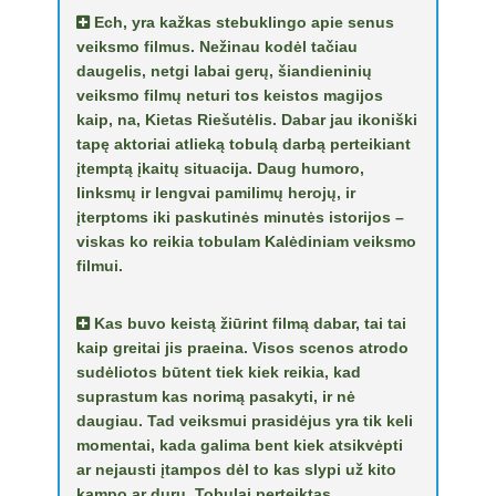
Ech, yra kažkas stebuklingo apie senus
veiksmo filmus. Nežinau kodėl tačiau
daugelis, netgi labai gerų, šiandieninių
veiksmo filmų neturi tos keistos magijos
kaip, na, Kietas Riešutėlis. Dabar jau ikoniški
tapę aktoriai atlieką tobulą darbą perteikiant
įtemptą įkaitų situacija. Daug humoro,
linksmų ir lengvai pamilimų herojų, ir
įterptoms iki paskutinės minutės istorijos –
viskas ko reikia tobulam Kalėdiniam veiksmo
filmui.
Kas buvo keistą žiūrint filmą dabar, tai tai
kaip greitai jis praeina. Visos scenos atrodo
sudėliotos būtent tiek kiek reikia, kad
suprastum kas norimą pasakyti, ir nė
daugiau. Tad veiksmui prasidėjus yra tik keli
momentai, kada galima bent kiek atsikvėpti
ar nejausti įtampos dėl to kas slypi už kito
kampo ar durų. Tobulai perteiktas