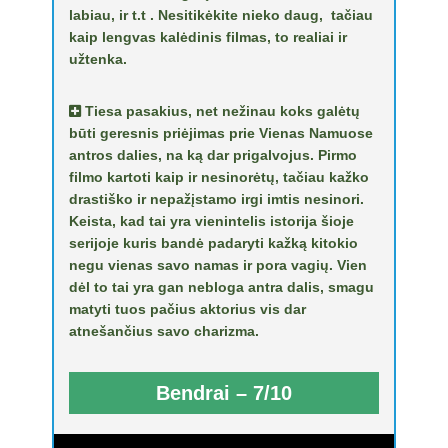
labiau, ir t.t . Nesitikėkite nieko daug, tačiau
kaip lengvas kalėdinis filmas, to realiai ir
užtenka.
Tiesa pasakius, net nežinau koks galėtų
būti geresnis priėjimas prie Vienas Namuose
antros dalies, na ką dar prigalvojus. Pirmo
filmo kartoti kaip ir nesinorėtų, tačiau kažko
drastiško ir nepažįstamo irgi imtis nesinori.
Keista, kad tai yra vienintelis istorija šioje
serijoje kuris bandė padaryti kažką kitokio
negu vienas savo namas ir pora vagių. Vien
dėl to tai yra gan nebloga antra dalis, smagu
matyti tuos pačius aktorius vis dar
atnešančius savo charizma.
Bendrai – 7/10