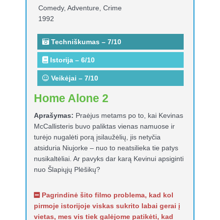
Comedy, Adventure, Crime
1992
Techniškumas – 7/10
Istorija – 6/10
Veikėjai – 7/10
Home Alone 2
Aprašymas:
Praėjus metams po to, kai Kevinas
McCallisteris buvo paliktas vienas namuose ir
turėjo nugalėti porą įsilaužėlių, jis netyčia
atsiduria Niujorke – nuo ​​to neatsilieka tie patys
nusikaltėliai. Ar pavyks dar karą Kevinui apsiginti
nuo Šlapiųjų Plėšikų?
Pagrindinė šito filmo problema, kad kol
pirmoje istorijoje viskas sukrito labai gerai į
vietas, mes vis tiek galėjome patikėti, kad