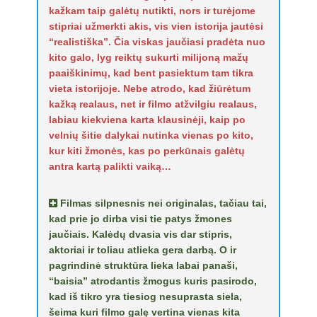
kažkam taip galėtų nutikti, nors ir turėjome
stipriai užmerkti akis, vis vien istorija jautėsi
“realistiška”. Čia viskas jaučiasi pradėta nuo
kito galo, lyg reiktų sukurti milijoną mažų
paaiškinimų, kad bent pasiektum tam tikra
vieta istorijoje. Nebe atrodo, kad žiūrėtum
kažką realaus, net ir filmo atžvilgiu realaus,
labiau kiekviena karta klausinėji, kaip po
velnių šitie dalykai nutinka vienas po kito,
kur kiti žmonės, kas po perkūnais galėtų
antra kartą palikti vaiką…
Filmas silpnesnis nei originalas, tačiau tai,
kad prie jo dirba visi tie patys žmones
jaučiais. Kalėdų dvasia vis dar stipris,
aktoriai ir toliau atlieka gera darbą. O ir
pagrindinė struktūra lieka labai panaši,
“baisia” atrodantis žmogus kuris pasirodo,
kad iš tikro yra tiesiog nesuprasta siela,
šeima kuri filmo galę vertina vienas kita