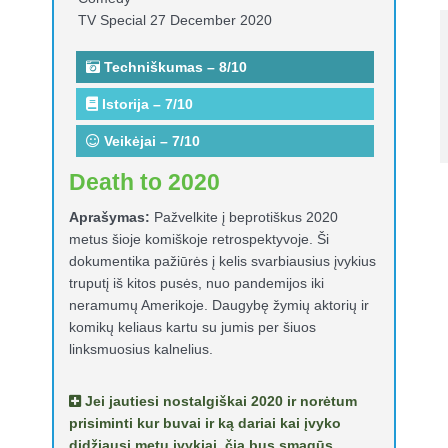
TV Special 27 December 2020
Techniškumas – 8/10
Istorija – 7/10
Veikėjai – 7/10
Death to 2020
Aprašymas:
Pažvelkite į beprotiškus 2020
metus šioje komiškoje retrospektyvoje. Ši
dokumentika pažiūrės į kelis svarbiausius įvykius
truputį iš kitos pusės, nuo pandemijos iki
neramumų Amerikoje. Daugybę žymių aktorių ir
komikų keliaus kartu su jumis per šiuos
linksmuosius kalnelius.
Jei jautiesi nostalgiškai 2020 ir norėtum
prisiminti kur buvai ir ką dariai kai įvyko
didžiausi metų įvykiai, čia bus smagūs