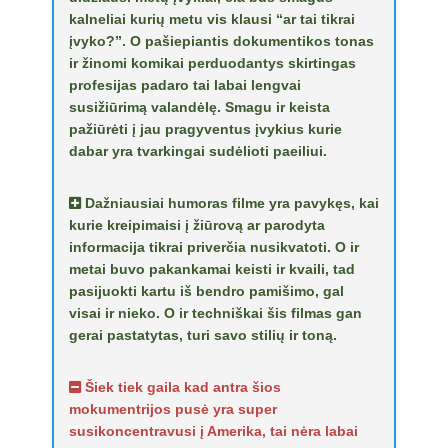
kalneliai kurių metu vis klausi “ar tai tikrai
įvyko?”. O pašiepiantis dokumentikos tonas
ir žinomi komikai perduodantys skirtingas
profesijas padaro tai labai lengvai
susižiūrimą valandėlę. Smagu ir keista
pažiūrėti į jau pragyventus įvykius kurie
dabar yra tvarkingai sudėlioti paeiliui.
Dažniausiai humoras filme yra pavykęs, kai
kurie kreipimaisi į žiūrovą ar parodyta
informacija tikrai priverčia nusikvatoti. O ir
metai buvo pakankamai keisti ir kvaili, tad
pasijuokti kartu iš bendro pamišimo, gal
visai ir nieko. O ir techniškai šis filmas gan
gerai pastatytas, turi savo stilių ir toną.
Šiek tiek gaila kad antra šios
mokumentrijos pusė yra super
susikoncentravusi į Amerika, tai nėra labai