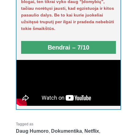
blogai, ten tikrai vyko daug “Įdomybių”,
tačiau norėtųsi jausti, kad egzistuoja ir kitos
pasaulio dalys. Be to kai kurie juokeliai
užsitęsė truputį per ilgai ir pradeda nebebūti
tokie šmaikštūs.
Bendrai – 7/10
Tagged as
Daug Humoro
,
Dokumentika
,
Netflix
,