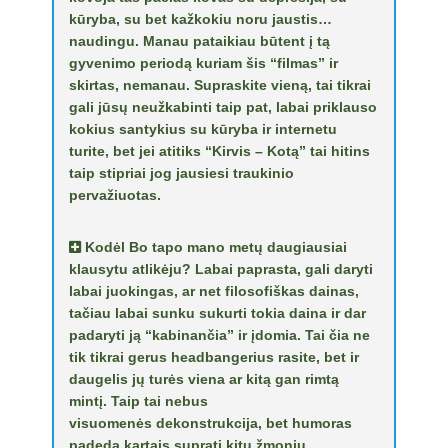
kūryba, su bet kažkokiu noru jaustis…
naudingu. Manau pataikiau būtent į tą
gyvenimo periodą kuriam šis “filmas” ir
skirtas, nemanau. Supraskite vieną, tai tikrai
gali jūsų neužkabinti taip pat, labai priklauso
kokius santykius su kūryba ir internetu
turite, bet jei atitiks “Kirvis – Kotą” tai hitins
taip stipriai jog jausiesi traukinio
pervažiuotas.
Kodėl Bo tapo mano metų daugiausiai
klausytu atlikėju? Labai paprasta, gali daryti
labai juokingas, ar net filosofiškas dainas,
tačiau labai sunku sukurti tokia daina ir dar
padaryti ją “kabinančia” ir įdomia. Tai čia ne
tik tikrai gerus headbangerius rasite, bet ir
daugelis jų turės viena ar kitą gan rimtą
mintį. Taip tai nebus
visuomenės dekonstrukcija, bet humoras
padeda kartais suprati kitų žmonių