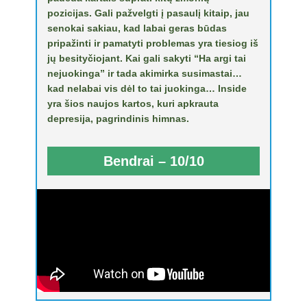
pozicijas. Gali pažvelgti į pasaulį kitaip, jau
senokai sakiau, kad labai geras būdas
pripažinti ir pamatyti problemas yra tiesiog iš
jų besityčiojant. Kai gali sakyti “Ha argi tai
nejuokinga” ir tada akimirka susimastai…
kad nelabai vis dėl to tai juokinga… Inside
yra šios naujos kartos, kuri apkrauta
depresija, pagrindinis himnas.
Bendrai – 10/10