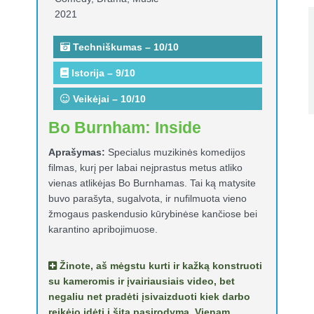
2021
Techniškumas – 10/10
Istorija – 9/10
Veikėjai – 10/10
Bo Burnham: Inside
Aprašymas:
Specialus muzikinės komedijos
filmas, kurį per labai neįprastus metus atliko
vienas atlikėjas Bo Burnhamas. Tai ką matysite
buvo parašyta, sugalvota, ir nufilmuota vieno
žmogaus paskendusio kūrybinėse kančiose bei
karantino apribojimuose.
Žinote, aš mėgstu kurti ir kažką konstruoti
su kameromis ir įvairiausiais video, bet
negaliu net pradėti įsivaizduoti kiek darbo
reikėjo įdėti į šita pasirodymą. Vienam