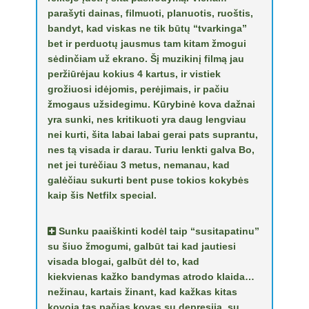
parašyti dainas, filmuoti, planuotis, ruoštis,
bandyt, kad viskas ne tik būtų “tvarkinga”
bet ir perduotų jausmus tam kitam žmogui
sėdinčiam už ekrano. Šį muzikinį filmą jau
peržiūrėjau kokius 4 kartus, ir vistiek
grožiuosi idėjomis, perėjimais, ir pačiu
žmogaus užsidegimu. Kūrybinė kova dažnai
yra sunki, nes kritikuoti yra daug lengviau
nei kurti, šita labai labai gerai pats suprantu,
nes tą visada ir darau. Turiu lenkti galva Bo,
net jei turėčiau 3 metus, nemanau, kad
galėčiau sukurti bent puse tokios kokybės
kaip šis Netfilx special.
Sunku paaiškinti kodėl taip “susitapatinu”
su šiuo žmogumi, galbūt tai kad jautiesi
visada blogai, galbūt dėl to, kad
kiekvienas kažko bandymas atrodo klaida…
nežinau, kartais žinant, kad kažkas kitas
kovoja tas pačias kovas su depresija, su