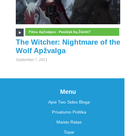
Filmu Apžvalgos - Pasiūlyk Ką Žiūrėti?
The Witcher: Nightmare of the
Wolf Apžvalga
September 7, 2021
Menu
Apie Two Sides Bloga
Privatumo Politika
Maisto Ratas
Topai