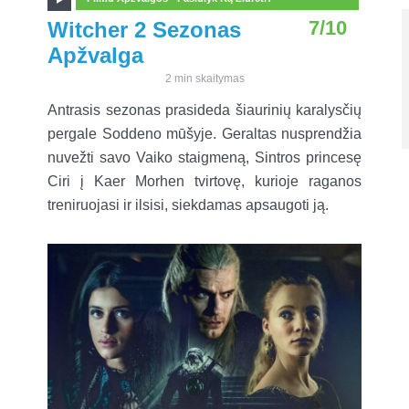
7/10
Witcher 2 Sezonas
Apžvalga
2 min skaitymas
Antrasis sezonas prasideda šiaurinių karalysčių
pergale Soddeno mūšyje. Geraltas nusprendžia
nuvežti savo Vaiko staigmeną, Sintros princesę
Ciri į Kaer Morhen tvirtovę, kurioje raganos
treniruojasi ir ilsisi, siekdamas apsaugoti ją.