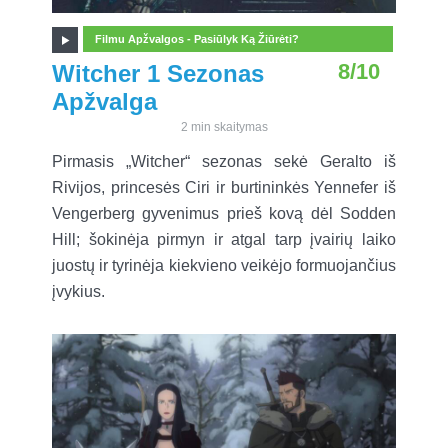
Filmu Apžvalgos - Pasiūlyk Ką Žiūrėti?
8/10
Witcher 1 Sezonas
Apžvalga
2 min skaitymas
Pirmasis „Witcher“ sezonas sekė Geralto iš
Rivijos, princesės Ciri ir burtininkės Yennefer iš
Vengerberg gyvenimus prieš kovą dėl Sodden
Hill; šokinėja pirmyn ir atgal tarp įvairių laiko
juostų ir tyrinėja kiekvieno veikėjo formuojančius
įvykius.