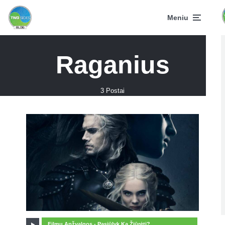
Meniu
Raganius
3 Postai
Filmu Apžvalgos - Pasiūlyk Ką Žiūrėti?