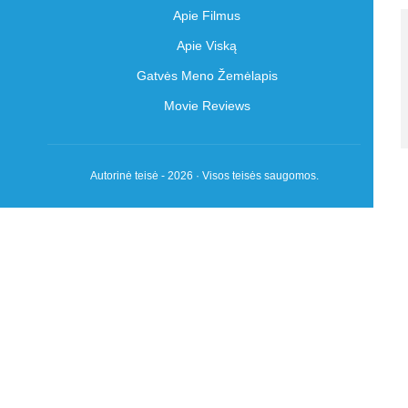
Apie Filmus
Apie Viską
Gatvės Meno Žemėlapis
Movie Reviews
Autorinė teisė - 2026 · Visos teisės saugomos.